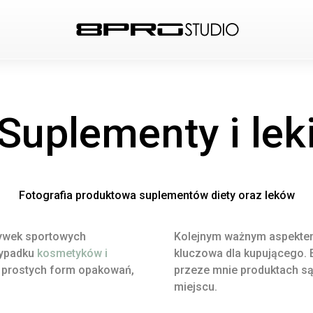
Suplementy i lek
Fotografia produktowa suplementów diety oraz leków
żywek sportowych
Kolejnym ważnym aspektem j
zypadku
kosmetyków i
kluczowa dla kupującego. E
 z prostych form opakowań,
przeze mnie produktach są
miejscu.